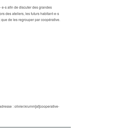
t- e-s afin de discuter des grandes
 des ateliers, les futurs habitant-e-s
 que de les regrouper par coopérative.
adresse : olivier.krumm[at]cooperative-