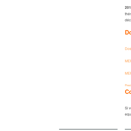
20
thé
déc
Do
Dos
ME
ME
Presi
C
Si 
equ