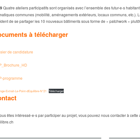
19
Quatre ateliers participatifs sont organisés avec l’ensemble des futur-e-s habitan
matiques communes (mobilité, aménagements extérieurs, locaux communs, etc.). Lors
ident de se partager les 10 nouveaux bâtiments sous forme de « patchwork » plutôt
cuments à télécharger
sier de candidature
P_Brochure_HD
P-programme
nge-Extrait-Le-Point-dEquilibre-N°21
Télécharger
ontact
vous êtes intéressé-e-s par participer au projet, vous pouvez nous contacter à cette 
ilibre.ch