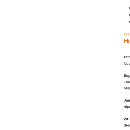
PRE
Hi
Pri
Que
Sep
«ha
org
Jan
rép
201
dém