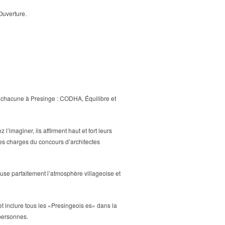
Ouverture.
s chacune à Presinge : CODHA, Équilibre et
’imaginer, ils affirment haut et fort leurs
des charges du concours d’architectes
use parfaitement l’atmosphère villageoise et
et inclure tous les «Presingeois es» dans la
 personnes.