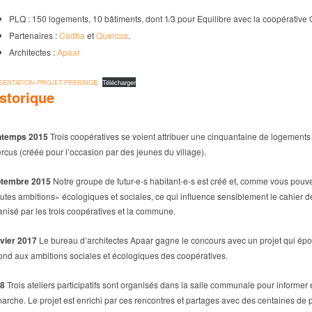
PLQ : 150 logements, 10 bâtiments, dont 1⁄3 pour Equilibre avec la coopérative 
Partenaires :
Codha
et
Quercus
.
Architectes :
Apaar
SENTATION-PROJET-PRESINGE
Télécharger
storique
ntemps 2015
Trois coopératives se voient attribuer une cinquantaine de logement
rcus (créée pour l’occasion par des jeunes du village).
tembre 2015
Notre groupe de futur-e-s habitant-e-s est créé et, comme vous pouvez l
utes ambitions» écologiques et sociales, ce qui influence sensiblement le cahier 
anisé par les trois coopératives et la commune.
vier 2017
Le bureau d’architectes Apaar gagne le concours avec un projet qui épo
ond aux ambitions sociales et écologiques des coopératives.
8
Trois ateliers participatifs sont organisés dans la salle communale pour informer 
arche. Le projet est enrichi par ces rencontres et partages avec des centaines de