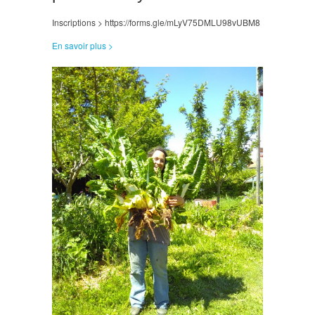
Inscriptions > https://forms.gle/mLyV75DMLU98vUBM8
En savoir plus >