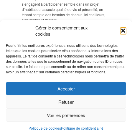
s’engagent à participer ensemble dans un projet
d’habitat qui associe qualité de vie et pérennité, en
tenant compte des besoins de chacun, ici et ailleurs,
aujourd’hui et demain.
Gérer le consentement aux
cookies
VISITEZ NOS IMMEUBLES
Pour offrir les meilleures expériences, nous utilisons des technologies
Si vous êtes intéressé à visiter les immeubles de la
telles que les cookies pour stocker et/ou accéder aux informations des
coopérative Equilibre, vous avez la possibilité de vous
appareils. Le fait de consentir à ces technologies nous permettra de traiter
inscrire pour une des prochaines dates de visite.
En
des données telles que le comportement de navigation ou les ID uniques
savoir plus >
sur ce site. Le fait de ne pas consentir ou de retirer son consentement peut
avoir un effet négatif sur certaines caractéristiques et fonctions.
AGENDA
Accepter
Aucun Évènement
Refuser
Voir les préférences
©
Coopérative Equilibre
Politique de cookies
Politique de confidentialité