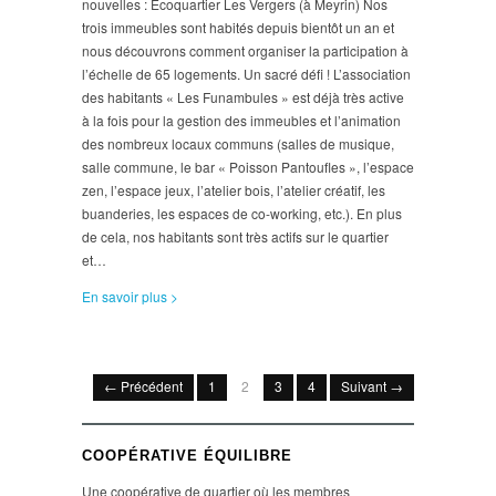
nouvelles : Ecoquartier Les Vergers (à Meyrin) Nos
trois immeubles sont habités depuis bientôt un an et
nous découvrons comment organiser la participation à
l’échelle de 65 logements. Un sacré défi ! L’association
des habitants « Les Funambules » est déjà très active
à la fois pour la gestion des immeubles et l’animation
des nombreux locaux communs (salles de musique,
salle commune, le bar « Poisson Pantoufles », l’espace
zen, l’espace jeux, l’atelier bois, l’atelier créatif, les
buanderies, les espaces de co-working, etc.). En plus
de cela, nos habitants sont très actifs sur le quartier
et…
En savoir plus >
← Précédent
1
2
3
4
Suivant →
COOPÉRATIVE ÉQUILIBRE
Une coopérative de quartier où les membres