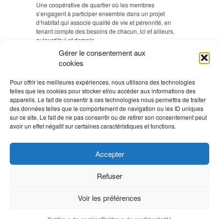
Une coopérative de quartier où les membres
s’engagent à participer ensemble dans un projet
d’habitat qui associe qualité de vie et pérennité, en
tenant compte des besoins de chacun, ici et ailleurs,
aujourd’hui et demain.
Gérer le consentement aux
cookies
VISITEZ NOS IMMEUBLES
Pour offrir les meilleures expériences, nous utilisons des technologies
Si vous êtes intéressé à visiter les immeubles de la
telles que les cookies pour stocker et/ou accéder aux informations des
coopérative Equilibre, vous avez la possibilité de vous
appareils. Le fait de consentir à ces technologies nous permettra de traiter
inscrire pour une des prochaines dates de visite.
En
des données telles que le comportement de navigation ou les ID uniques
savoir plus >
sur ce site. Le fait de ne pas consentir ou de retirer son consentement peut
avoir un effet négatif sur certaines caractéristiques et fonctions.
AGENDA
Accepter
Aucun Évènement
Refuser
Voir les préférences
©
Coopérative Equilibre