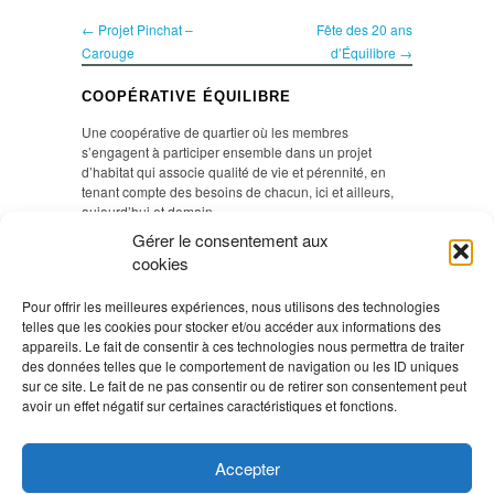
← Projet Pinchat –
Fête des 20 ans
Carouge
d’Équilibre →
COOPÉRATIVE ÉQUILIBRE
Une coopérative de quartier où les membres
s’engagent à participer ensemble dans un projet
d’habitat qui associe qualité de vie et pérennité, en
tenant compte des besoins de chacun, ici et ailleurs,
aujourd’hui et demain.
Gérer le consentement aux
cookies
VISITEZ NOS IMMEUBLES
Pour offrir les meilleures expériences, nous utilisons des technologies
Si vous êtes intéressé à visiter les immeubles de la
telles que les cookies pour stocker et/ou accéder aux informations des
coopérative Equilibre, vous avez la possibilité de vous
appareils. Le fait de consentir à ces technologies nous permettra de traiter
inscrire pour une des prochaines dates de visite.
En
des données telles que le comportement de navigation ou les ID uniques
savoir plus >
sur ce site. Le fait de ne pas consentir ou de retirer son consentement peut
avoir un effet négatif sur certaines caractéristiques et fonctions.
AGENDA
Accepter
Aucun Évènement