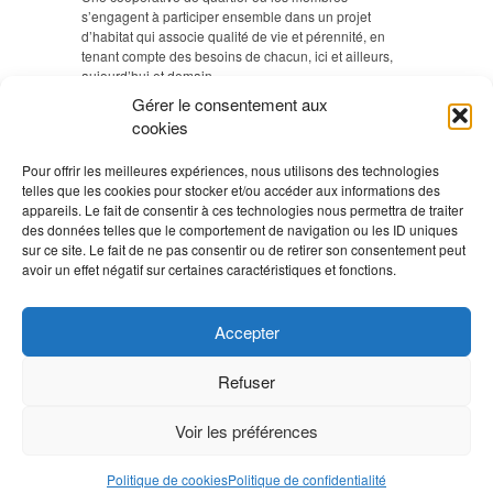
s’engagent à participer ensemble dans un projet
d’habitat qui associe qualité de vie et pérennité, en
tenant compte des besoins de chacun, ici et ailleurs,
aujourd’hui et demain.
Gérer le consentement aux
cookies
VISITEZ NOS IMMEUBLES
Pour offrir les meilleures expériences, nous utilisons des technologies
Si vous êtes intéressé à visiter les immeubles de la
telles que les cookies pour stocker et/ou accéder aux informations des
coopérative Equilibre, vous avez la possibilité de vous
appareils. Le fait de consentir à ces technologies nous permettra de traiter
inscrire pour une des prochaines dates de visite.
En
des données telles que le comportement de navigation ou les ID uniques
savoir plus >
sur ce site. Le fait de ne pas consentir ou de retirer son consentement peut
avoir un effet négatif sur certaines caractéristiques et fonctions.
AGENDA
Accepter
Aucun Évènement
Refuser
Voir les préférences
©
Coopérative Equilibre
Politique de cookies
Politique de confidentialité